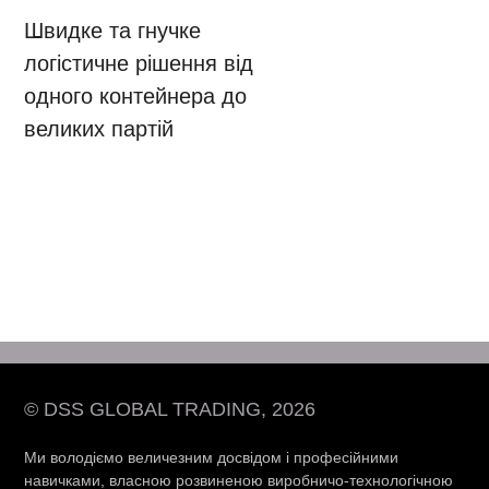
Швидке та гнучке
логістичне рішення від
одного контейнера до
великих партій
© DSS GLOBAL TRADING, 2026
Ми володіємо величезним досвідом і професійними
навичками, власною розвиненою виробничо-технологічною